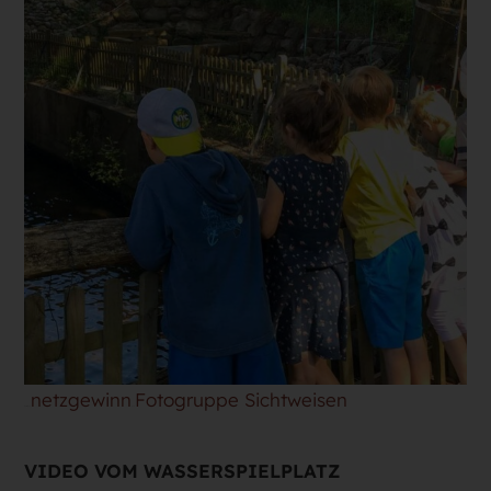
netzgewinn
Fotogruppe Sichtweisen
Fotos von
und
VIDEO VOM WASSERSPIELPLATZ