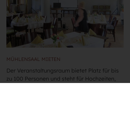
MÜHLENSAAL MIETEN
Der Veranstaltungsraum bietet Platz für bis
zu 100 Personen und steht für Hochzeiten,
private Feiern, institutionelle
Veranstaltungen, für Seminare und
Vereinssitzungen bereit.