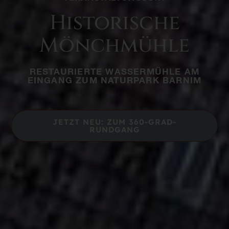
Historische
Mönchmühle
RESTAURIERTE WASSERMÜHLE AM
EINGANG ZUM NATURPARK BARNIM
JETZT NEU: ZUM 360-GRAD-
RUNDGANG