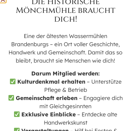
Die Historische
Kunst
Mönchmühle braucht
dich!
Karte nicht verfügbar
Eine der ältesten Wassermühlen
NEUE KUNSTAUSSTELLUNG IN
Brandenburgs – ein Ort voller Geschichte,
DER MÖNCHMÜHLE
Handwerk und Gemeinschaft. Damit das so
bleibt, braucht sie Menschen wie dich!
Alte Technik und schöpferischer
Ausdruck verbinden sich erneut in
Darum Mitglied werden:
Mühlenbecks historischer Mönchmühle
Kulturdenkmal erhalten
– Unterstütze
zu einer Einheit mit ganz eigener
Pflege & Betrieb
Wirkung. Vom 1. Mai bis 7. Juli 2024 sind
Gemeinschaft erleben
– Engagiere dich
dort, immer sonntags von 14:00 bis
mit Gleichgesinnten
17:00 Uhr,
Collagen, Gemälde, Grafik,
Exklusive Einblicke
– Entdecke alte
Objekte und Skulpturen
zu sehen. Es
Handwerkskunst
stellen aus: Hella Horstmeier, Dieter
Veranstaltungen
– Hilf bei Festen &