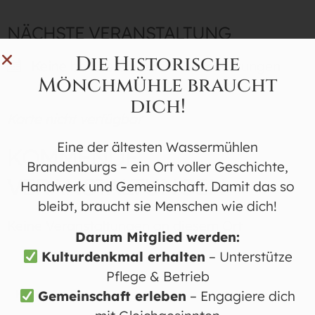
NÄCHSTE VERANSTALTUNG
Die Historische
Keine bevorstehenden Veranstaltungen
Mönchmühle braucht
dich!
Karte nicht verfügbar
Eine der ältesten Wassermühlen
KOMMENDE
Brandenburgs – ein Ort voller Geschichte,
VERANSTALTUNGEN
Handwerk und Gemeinschaft. Damit das so
bleibt, braucht sie Menschen wie dich!
Keine Veranstaltungen an diesem Ort
Darum Mitglied werden:
Kulturdenkmal erhalten
– Unterstütze
Pflege & Betrieb
KONTAKT
Gemeinschaft erleben
– Engagiere dich