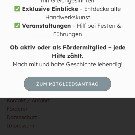
mit Gleichgesinnten
Historische Mönchmühle e.V.
Exklusive Einblicke
– Entdecke alte
Mönchmühlenallee 3
Handwerkskunst
16567 Mühlenbecker Land
Veranstaltungen
– Hilf bei Festen &
Führungen
info@historische-moenchmuehle.de
+49 33056 434216
Ob aktiv oder als Fördermitglied – jede
Hilfe zählt.
Sonntag 14:00 - 17:00 Uhr
Mach mit und halte Geschichte lebendig!
LINKS
Die Mühle
ZUM MITGLIEDSANTRAG
Mühlrad-Info online
Kontakt / Anfahrt
Förderer
Datenschutz
Impressum