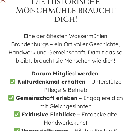
Die Historische
Kunst
Mönchmühle braucht
dich!
Karte nicht verfügbar
Eine der ältesten Wassermühlen
NEUE KUNSTAUSSTELLUNG IN
Brandenburgs – ein Ort voller Geschichte,
DER MÖNCHMÜHLE
Handwerk und Gemeinschaft. Damit das so
bleibt, braucht sie Menschen wie dich!
Alte Technik und schöpferischer
Ausdruck verbinden sich erneut in
Darum Mitglied werden:
Mühlenbecks historischer Mönchmühle
Kulturdenkmal erhalten
– Unterstütze
zu einer Einheit mit ganz eigener
Pflege & Betrieb
Wirkung. Vom 1. Mai bis 7. Juli 2024 sind
Gemeinschaft erleben
– Engagiere dich
dort, immer sonntags von 14:00 bis
mit Gleichgesinnten
17:00 Uhr,
Collagen, Gemälde, Grafik,
Exklusive Einblicke
– Entdecke alte
Objekte und Skulpturen
zu sehen. Es
Handwerkskunst
stellen aus: Hella Horstmeier, Dieter
Veranstaltungen
– Hilf bei Festen &