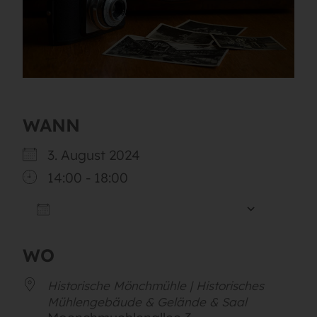
WANN
3. August 2024
14:00 - 18:00
ZUM KALENDER HINZUFÜGEN
ICS herunterladen
Googl
WO
Historische Mönchmühle | Historisches
Mühlengebäude & Gelände & Saal