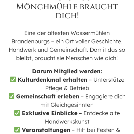
auf die Suche nach diesen Orten
Mönchmühle braucht
begeben, Neues entdecken und
dich!
Vergangenes aufspüren.
Orte und Wege, Architektur, Kultur und
Eine der ältesten Wassermühlen
Natur werden zu einem lebendigen Bild
Brandenburgs – ein Ort voller Geschichte,
der Mühle und ihrer Umgebung.
Handwerk und Gemeinschaft. Damit das so
bleibt, braucht sie Menschen wie dich!
Aus Anlass des 20-jährigen Jubiläums des
Vereins Historische Mönchmühle e.V.
Darum Mitglied werden:
werden wir eine Auswahl der Bilder im
Kulturdenkmal erhalten
– Unterstütze
Glasfoyer des Mühlensaals zeigen und
Pflege & Betrieb
eine Postkartenserie mit einem Bildmotiv
Gemeinschaft erleben
– Engagiere dich
jedes Teilnehmenden zum
mit Gleichgesinnten
Herbstmühlenfest am 07. September 2024
Exklusive Einblicke
– Entdecke alte
präsentieren.
Handwerkskunst
Veranstaltungen
– Hilf bei Festen &
Eine Einführung in Kameratechnik und