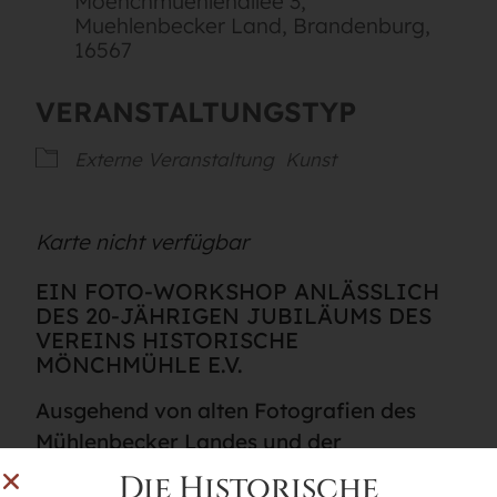
Moenchmuehlenallee 3,
Muehlenbecker Land, Brandenburg,
16567
VERANSTALTUNGSTYP
Externe Veranstaltung
Kunst
Karte nicht verfügbar
EIN FOTO-WORKSHOP ANLÄSSLICH
DES 20-JÄHRIGEN JUBILÄUMS DES
VEREINS HISTORISCHE
MÖNCHMÜHLE E.V.
Ausgehend von alten Fotografien des
Mühlenbecker Landes und der
Historischen Mönchmühle wollen wir uns
Die Historische