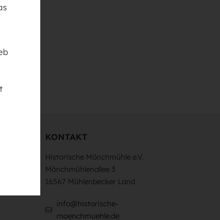
as
ieb
t
KONTAKT
Historische Mönchmühle e.V.
Mönchmühlenallee 3
16567 Mühlenbecker Land
info@historische-
moenchmuehle.de