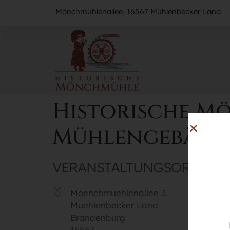
Mönchmühlenallee, 16567 Mühlenbecker Land
Historische Mö
Mühlengebäude
VERANSTALTUNGSORT
Moenchmuehlenallee 3
Muehlenbecker Land
Brandenburg
16567