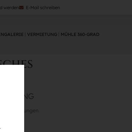
ed werden
E-Mail schreiben
NGALERIE
VERMIETUNG
MÜHLE 360-GRAD
sches
STALTUNG
Veranstaltungen
t