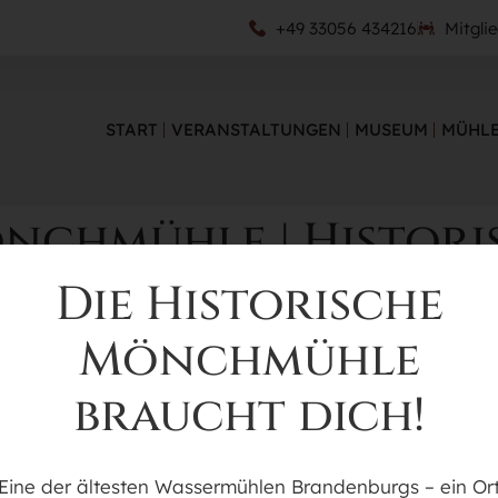
+49 33056 434216
Mitgli
START
VERANSTALTUNGEN
MUSEUM
MÜHLE
nchmühle | Histori
 & Gelände & Saal
Die Historische
Mönchmühle
NÄCHSTE VERAN
braucht dich!
Keine bevorstehenden 
Eine der ältesten Wassermühlen Brandenburgs – ein Or