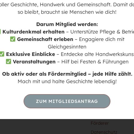
oller Geschichte, Handwerk und Gemeinschaft. Damit d
so bleibt, braucht sie Menschen wie dich!
Darum Mitglied werden:
Kulturdenkmal erhalten
– Unterstütze Pflege & Betr
STALTUNGEN
Gemeinschaft erleben
– Engagiere dich mit
Gleichgesinnten
Exklusive Einblicke
– Entdecke alte Handwerkskuns
Veranstaltungen
– Hilf bei Festen & Führungen
Ob aktiv oder als Fördermitglied – jede Hilfe zählt.
Mach mit und halte Geschichte lebendig!
LINKS
Die Mühle
ZUM MITGLIEDSANTRAG
Mühlrad-Info online
Kontakt / Anfahrt
Förderer
Datenschutz