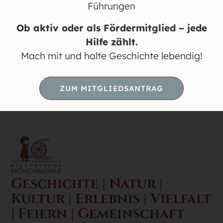
Führungen
LINKS
Ob aktiv oder als Fördermitglied – jede
Die Mühle
Hilfe zählt.
Mühlrad-Info online
Mach mit und halte Geschichte lebendig!
Kontakt / Anfahrt
Förderer
ZUM MITGLIEDSANTRAG
Datenschutz
Impressum
Geschichte | Natur |
Kultur | Erlebnis | Vielfalt
| Feiern | Gemeinschaft