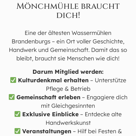
sein Team bei der täglichen Beschäftigung mit
Mönchmühle braucht
dem Tod. Ein berührendes, warmherziges
dich!
Porträt wunderbarer Menschen. Trotz des
traurigen Themas berührt der Film sein
Eine der ältesten Wassermühlen
Publikum auf eine warmherzige Weise.
Brandenburgs – ein Ort voller Geschichte,
Handwerk und Gemeinschaft. Damit das so
bleibt, braucht sie Menschen wie dich!
KONTAKT
Darum Mitglied werden:
Historische Mönchmühle e.V.
Kulturdenkmal erhalten
– Unterstütze
Mönchmühlenallee 3
Pflege & Betrieb
16567 Mühlenbecker Land
Gemeinschaft erleben
– Engagiere dich
mit Gleichgesinnten
info@historische-moenchmuehle.de
Exklusive Einblicke
– Entdecke alte
+49 33056 434216
Handwerkskunst
Veranstaltungen
– Hilf bei Festen &
Sonntag 14:00 - 17:00 Uhr