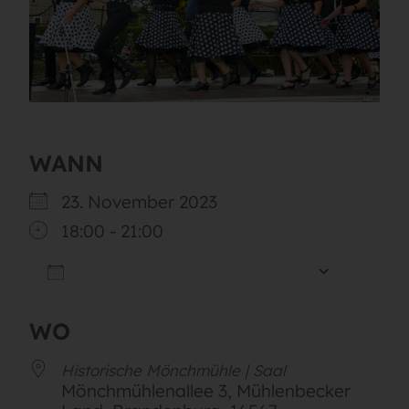
WANN
23. November 2023
18:00 - 21:00
ZUM KALENDER HINZUFÜGEN
ICS herunterladen
Google
WO
Historische Mönchmühle | Saal
Mönchmühlenallee 3, Mühlenbecker