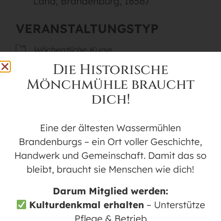
Land, Brandenburg, 16567
VERANSTALTUNGSTYP
Wöchentliche Kurse
Die Historische
Mönchmühle braucht
Karte nicht verfügbar
dich!
Die Linedancer Mönchmühle treffen sich
jeden Donnerstagabend ab 18:00 Uhr im
Eine der ältesten Wassermühlen
Tanzsaal der Historischen Mönchmühle in
Brandenburgs – ein Ort voller Geschichte,
Mühlenbeck. Die Mitglieder haben Spaß
Handwerk und Gemeinschaft. Damit das so
am Linedance, gemeinsamen Feiern und
bleibt, braucht sie Menschen wie dich!
Auftritten und kommen aus dem Raum
Darum Mitglied werden:
Mühlenbeck, Schildow, Glienicke und
Kulturdenkmal erhalten
– Unterstütze
Berlin. Der Tanzabend beginnt im leichten
Pflege & Betrieb
Niveau und steigert sich dann in ein