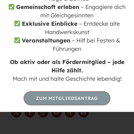
Gemeinschaft erleben
– Engagiere dich
mittleres Niveau und schließlich in ein
mit Gleichgesinnten
fortgeschrittenes Niveau. Der
Exklusive Einblicke
– Entdecke alte
Schwerpunkt liegt auf Spaß und Freude,
Handwerkskunst
und es wird kein Stress gemacht. Gäste,
Veranstaltungen
– Hilf bei Festen &
neue Mitstreiter und andere Begeisterte
Führungen
sind herzlich willkommen. Bitte
Wechselschuhe und Getränk mitbringen.
Ob aktiv oder als Fördermitglied – jede
Mehr Infos finden Sie auf der Website der
Hilfe zählt.
Linedancer:
Mach mit und halte Geschichte lebendig!
https://linedancer-
moenchmuehle.weebly.com/
ZUM MITGLIEDSANTRAG