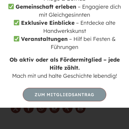
Gemeinschaft erleben
– Engagiere dich
mittleres Niveau und schließlich in ein
mit Gleichgesinnten
fortgeschrittenes Niveau. Der
Exklusive Einblicke
– Entdecke alte
Schwerpunkt liegt auf Spaß und Freude,
Handwerkskunst
und es wird kein Stress gemacht. Gäste,
Veranstaltungen
– Hilf bei Festen &
neue Mitstreiter und andere Begeisterte
Führungen
sind herzlich willkommen. Bitte
Wechselschuhe und Getränk mitbringen.
Ob aktiv oder als Fördermitglied – jede
Mehr Infos finden Sie auf der Website der
Hilfe zählt.
Linedancer:
Mach mit und halte Geschichte lebendig!
https://linedancer-
moenchmuehle.weebly.com/
ZUM MITGLIEDSANTRAG