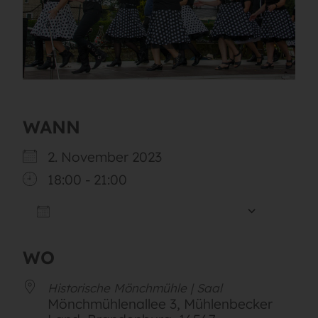
WANN
2. November 2023
18:00 - 21:00
ZUM KALENDER HINZUFÜGEN
ICS herunterladen
Google
WO
Historische Mönchmühle | Saal
Mönchmühlenallee 3, Mühlenbecker