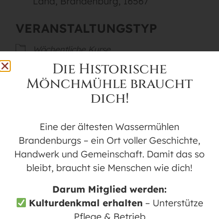
Land, Brandenburg, 16567
VERANSTALTUNGSTYP
Wöchentliche Kurse
Die Historische
Mönchmühle braucht
Karte nicht verfügbar
dich!
Die Linedancer Mönchmühle treffen sich
jeden Donnerstagabend ab 18:00 Uhr im
Eine der ältesten Wassermühlen
Tanzsaal der Historischen Mönchmühle in
Brandenburgs – ein Ort voller Geschichte,
Mühlenbeck. Die Mitglieder haben Spaß
Handwerk und Gemeinschaft. Damit das so
am Linedance, gemeinsamen Feiern und
bleibt, braucht sie Menschen wie dich!
Auftritten und kommen aus dem Raum
Darum Mitglied werden:
Mühlenbeck, Schildow, Glienicke und
Kulturdenkmal erhalten
– Unterstütze
Berlin. Der Tanzabend beginnt im leichten
Pflege & Betrieb
Niveau und steigert sich dann in ein