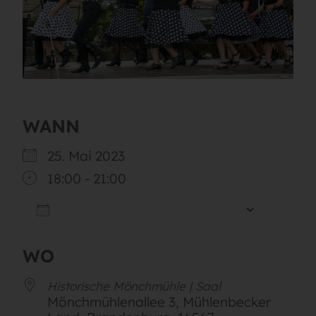
WANN
25. Mai 2023
18:00 - 21:00
ZUM KALENDER HINZUFÜGEN
ICS herunterladen
Google
WO
Historische Mönchmühle | Saal
Mönchmühlenallee 3, Mühlenbecker