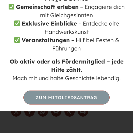
Gemeinschaft erleben
– Engagiere dich
mittleres Niveau und schließlich in ein
mit Gleichgesinnten
fortgeschrittenes Niveau. Der
Exklusive Einblicke
– Entdecke alte
Schwerpunkt liegt auf Spaß und Freude,
Handwerkskunst
und es wird kein Stress gemacht. Gäste,
Veranstaltungen
– Hilf bei Festen &
neue Mitstreiter und andere Begeisterte
Führungen
sind herzlich willkommen. Bitte
Wechselschuhe und Getränk mitbringen.
Ob aktiv oder als Fördermitglied – jede
Mehr Infos finden Sie auf der Website der
Hilfe zählt.
Linedancer:
Mach mit und halte Geschichte lebendig!
https://linedancer-
moenchmuehle.weebly.com/
ZUM MITGLIEDSANTRAG