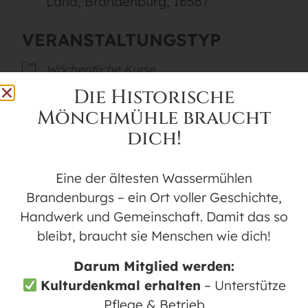
Land, Brandenburg, 16567
VERANSTALTUNGSTYP
Wöchentliche Kurse
Die Historische
Mönchmühle braucht
Karte nicht verfügbar
dich!
Die Linedancer Mönchmühle treffen sich
jeden Donnerstagabend ab 18:00 Uhr im
Eine der ältesten Wassermühlen
Tanzsaal der Historischen Mönchmühle in
Brandenburgs – ein Ort voller Geschichte,
Mühlenbeck. Die Mitglieder haben Spaß
Handwerk und Gemeinschaft. Damit das so
am Linedance, gemeinsamen Feiern und
bleibt, braucht sie Menschen wie dich!
Auftritten und kommen aus dem Raum
Darum Mitglied werden:
Mühlenbeck, Schildow, Glienicke und
Kulturdenkmal erhalten
– Unterstütze
Berlin. Der Tanzabend beginnt im leichten
Pflege & Betrieb
Niveau und steigert sich dann in ein