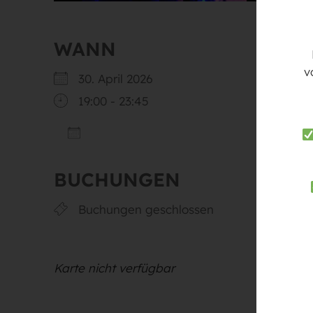
WANN
v
30. April 2026
19:00 - 23:45
ZUM KALENDER HINZUFÜGEN
ICS herunterladen
G
BUCHUNGEN
Buchungen geschlossen
Karte nicht verfügbar