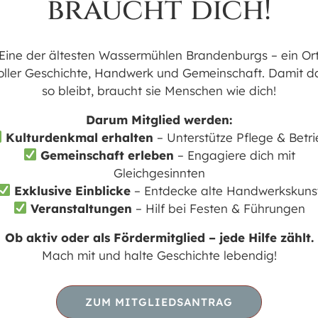
braucht dich!
WO
Eine der ältesten Wassermühlen Brandenburgs – ein Or
oller Geschichte, Handwerk und Gemeinschaft. Damit d
Historische Mönchmühle | Saal
so bleibt, braucht sie Menschen wie dich!
Mönchmühlenallee 3, Mühlenbecker Land,
Brandenburg, 16567
Darum Mitglied werden:
Kulturdenkmal erhalten
– Unterstütze Pflege & Betr
VERANSTALTUNGSTYP
Gemeinschaft erleben
– Engagiere dich mit
oogle Kalender
iCalendar
Gleichgesinnten
Tanz
Exklusive Einblicke
– Entdecke alte Handwerkskuns
Veranstaltungen
– Hilf bei Festen & Führungen
Ob aktiv oder als Fördermitglied – jede Hilfe zählt.
Mach mit und halte Geschichte lebendig!
ZUM MITGLIEDSANTRAG