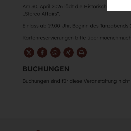
Am 30. April 2026 lädt die Historische Mönch
„Stereo Affairs“.
Einlass ab 19.00 Uhr, Beginn des Tanzabends 
Kartenreservierungen bitte über moenchmue
BUCHUNGEN
Buchungen sind für diese Veranstaltung nicht