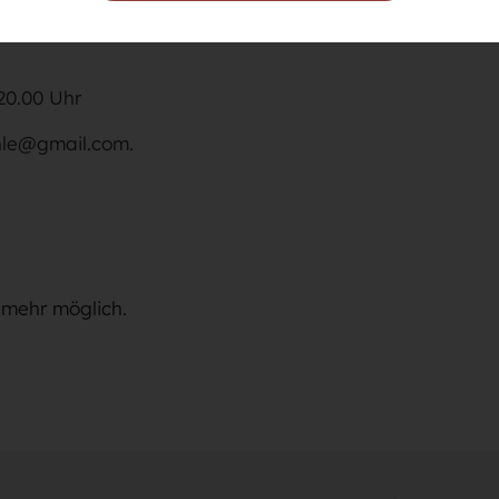
mühle wieder zum Tanz in den Mai. Wir freuen uns auf d
20.00 Uhr
hle@gmail.com.
 mehr möglich.