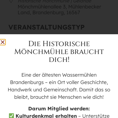
Historische Mönchmühle | Gelände
Mönchmühlenallee 3, Mühlenbecker
Land, Brandenburg, 16567
VERANSTALTUNGSTYP
Mühlencafé
Die Historische
Mönchmühle braucht
dich!
Karte nicht verfügbar
Besuchen Sie unser idyllisches Mühlencafé
Eine der ältesten Wassermühlen
im Hof der historischen Mönchmühle, das
Brandenburgs – ein Ort voller Geschichte,
ein perfektes Ziel für eine gemütliche
Handwerk und Gemeinschaft. Damit das so
Auszeit am Sonntagnachmittag bietet.
bleibt, braucht sie Menschen wie dich!
Das Café ist immer sonntags von 14:00 bis
Darum Mitglied werden:
17:00 Uhr geöffnet. Genießen Sie eine
Kulturdenkmal erhalten
– Unterstütze