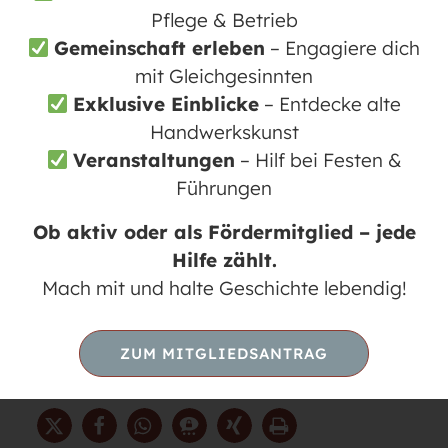
Auswahl an liebevoll selbstgebackenem
Pflege & Betrieb
Kuchen und einigen herzhaften Speisen,
Gemeinschaft erleben
– Engagiere dich
die perfekt zu unseren Heiß- und
mit Gleichgesinnten
Kaltgetränken passen.
Exklusive Einblicke
– Entdecke alte
Handwerkskunst
Ob Sie alleine kommen, zu zweit oder in
Veranstaltungen
– Hilf bei Festen &
einer größeren Gruppe – wir freuen uns
Führungen
auf Ihren Besuch.
Für Gruppen bitten
wir um eine vorherige
, damit
Anmeldung
Ob aktiv oder als Fördermitglied – jede
wir Sie bestmöglich bewirten können.
Hilfe zählt.
Mach mit und halte Geschichte lebendig!
Erleben Sie entspannte Stunden in
historischem Ambiente und lassen Sie sich
von uns verwöhnen. Wir freuen uns darauf,
ZUM MITGLIEDSANTRAG
Sie im Mühlencafé willkommen zu heißen!