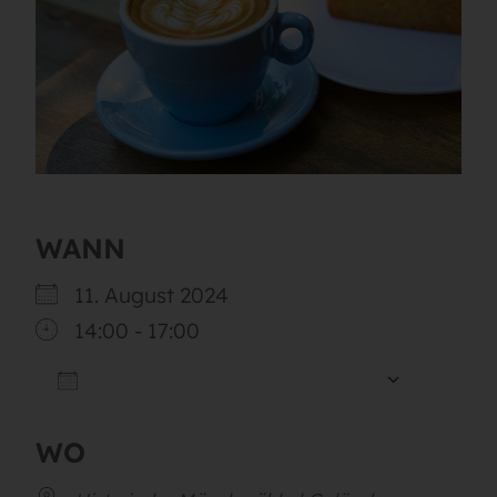
WANN
11. August 2024
14:00 - 17:00
ZUM KALENDER HINZUFÜGEN
ICS herunterladen
Google
WO