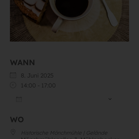
WANN
8. Juni 2025
14:00 - 17:00
ZUM KALENDER HINZUFÜGEN
ICS herunterladen
Google
WO
Historische Mönchmühle | Gelände