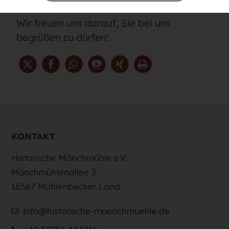
und genießen Sie Ihre Auszeit bei uns.
Wir freuen uns darauf, Sie bei uns
begrüßen zu dürfen!
KONTAKT
Historische Mönchmühle e.V.
Mönchmühlenallee 3
16567 Mühlenbecker Land
info@historische-moenchmuehle.de