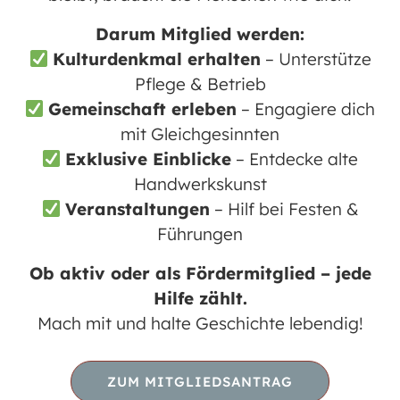
einem Stück selbstgebackenem Kuchen
Darum Mitglied werden:
entspannen und den Moment genießen.
Kulturdenkmal erhalten
– Unterstütze
Pflege & Betrieb
Unsere Kuchen werden alle von Hand und
Gemeinschaft erleben
– Engagiere dich
mit viel Liebe zum Detail von unseren
mit Gleichgesinnten
talentierten ehrenamtlichen Bäckern
Exklusive Einblicke
– Entdecke alte
zubereitet. Wir sind stolz darauf, Ihnen
Handwerkskunst
hausgemachten Kuchen anbieten zu
Veranstaltungen
– Hilf bei Festen &
können, der mit frischen Zutaten und
Führungen
traditionellen Rezepten hergestellt wird.
Ob aktiv oder als Fördermitglied – jede
Neben unserem köstlichen Kuchen haben
Hilfe zählt.
wir auch eine Auswahl an alkoholischen
Mach mit und halte Geschichte lebendig!
und nichtalkoholischen Kaltgetränken für
Sie im Angebot. Lassen Sie sich von
unseren freundlichen Mitarbeitern beraten
ZUM MITGLIEDSANTRAG