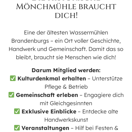
Land, Brandenburg, 16567
Mönchmühle braucht
dich!
VERANSTALTUNGSTYP
Wöchentliche Kurse
Eine der ältesten Wassermühlen
Brandenburgs – ein Ort voller Geschichte,
Handwerk und Gemeinschaft. Damit das so
Karte nicht verfügbar
bleibt, braucht sie Menschen wie dich!
KONTAKT
Darum Mitglied werden:
Kulturdenkmal erhalten
– Unterstütze
E-Mail:
info@trainerhelden.com
Pflege & Betrieb
WhatsApp: +49 173 9126821
Gemeinschaft erleben
– Engagiere dich
mit Gleichgesinnten
WWW.TRAINERHELDEN.COM
Exklusive Einblicke
– Entdecke alte
Romeo: +49 177 1760967
Handwerkskunst
Veranstaltungen
– Hilf bei Festen &
KIDS ab 6J | JUNIORS ab 10J | TEENS ab