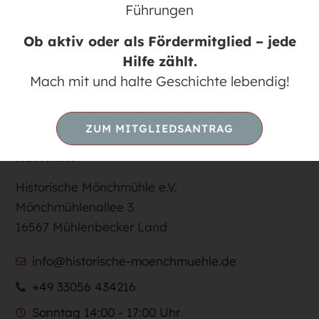
Führungen
13J >>> * Vorkenntnisse empfohlen
Ob aktiv oder als Fördermitglied – jede
Hilfe zählt.
Mach mit und halte Geschichte lebendig!
ZUM MITGLIEDSANTRAG
KONTAKT
Historische Mönchmühle e.V.
Mönchmühlenallee 3
16567 Mühlenbecker Land
info@historische-moenchmuehle.de
+49 33056 434216
Sonntag 14:00 - 17:00 Uhr