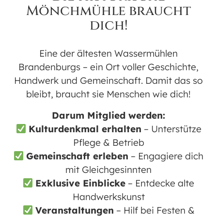
Land, Brandenburg, 16567
Mönchmühle braucht
dich!
VERANSTALTUNGSTYP
Wöchentliche Kurse
Eine der ältesten Wassermühlen
Brandenburgs – ein Ort voller Geschichte,
Handwerk und Gemeinschaft. Damit das so
Karte nicht verfügbar
bleibt, braucht sie Menschen wie dich!
KONTAKT
Darum Mitglied werden:
Kulturdenkmal erhalten
– Unterstütze
E-Mail:
info@trainerhelden.com
Pflege & Betrieb
WhatsApp: +49 173 9126821
Gemeinschaft erleben
– Engagiere dich
mit Gleichgesinnten
WWW.TRAINERHELDEN.COM
Exklusive Einblicke
– Entdecke alte
Romeo: +49 177 1760967
Handwerkskunst
Veranstaltungen
– Hilf bei Festen &
KIDS ab 6J | JUNIORS ab 10J | TEENS ab