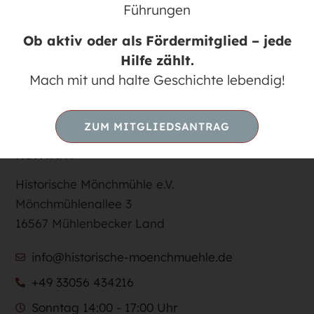
Führungen
13J >>> * Vorkenntnisse empfohlen
Ob aktiv oder als Fördermitglied – jede
Hilfe zählt.
Mach mit und halte Geschichte lebendig!
ZUM MITGLIEDSANTRAG
KONTAKT
Historische Mönchmühle e.V.
Mönchmühlenallee 3
16567 Mühlenbecker Land
info@historische-moenchmuehle.de
+49 33056 434216
Sonntag 14:00 - 17:00 Uhr