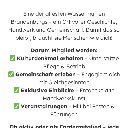
Land, Brandenburg, 16567
Eine der ältesten Wassermühlen
Brandenburgs – ein Ort voller Geschichte,
Karte nicht verfügbar
Handwerk und Gemeinschaft. Damit das so
KONTAKT
bleibt, braucht sie Menschen wie dich!
E-Mail:
info@trainerhelden.com
Darum Mitglied werden:
Kulturdenkmal erhalten
– Unterstütze
WhatsApp: +49 173 9126821
Pflege & Betrieb
Gemeinschaft erleben
– Engagiere dich
WWW.TRAINERHELDEN.COM
mit Gleichgesinnten
Romeo: +49 177 1760967
Exklusive Einblicke
– Entdecke alte
Handwerkskunst
KIDS ab 6J | JUNIORS ab 10J | TEENS ab
Veranstaltungen
– Hilf bei Festen &
13J >>> * Vorkenntnisse empfohlen
Führungen
Ob aktiv oder als Fördermitglied – jede