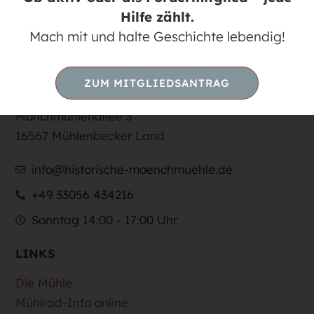
Hilfe zählt.
Mach mit und halte Geschichte lebendig!
KONTAKT
ZUM MITGLIEDSANTRAG
Historische Mönchmühle e.V.
Mönchmühlenallee 3
16567 Mühlenbecker Land
info@historische-moenchmuehle.de
+49 33056 434216
Sonntag 14:00 - 17:00 Uhr
LINKS
Die Mühle
Mühlrad-Info online