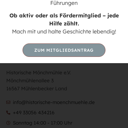
Führungen
Karte nicht verfügbar
Ob aktiv oder als Fördermitglied – jede
Hilfe zählt.
Mach mit und halte Geschichte lebendig!
ZUM MITGLIEDSANTRAG
KONTAKT
Historische Mönchmühle e.V.
Mönchmühlenallee 3
16567 Mühlenbecker Land
info@historische-moenchmuehle.de
+49 33056 434216
Sonntag 14:00 - 17:00 Uhr