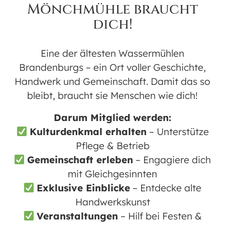
Mönchmühle braucht
WANN
dich!
20. März 2026
15:00 - 18:00
Eine der ältesten Wassermühlen
Brandenburgs – ein Ort voller Geschichte,
ZUM KALENDER HINZUFÜGEN
Handwerk und Gemeinschaft. Damit das so
ICS herunterladen
Google
bleibt, braucht sie Menschen wie dich!
WO
Darum Mitglied werden:
Historische Mönchmühle | Saal
Kulturdenkmal erhalten
– Unterstütze
Mönchmühlenallee 3, Mühlenbecker
Land, Brandenburg, 16567
Pflege & Betrieb
Gemeinschaft erleben
– Engagiere dich
VERANSTALTUNGSTYP
mit Gleichgesinnten
Exklusive Einblicke
– Entdecke alte
Hobby&Freizeit
Handwerkskunst
Veranstaltungen
– Hilf bei Festen &