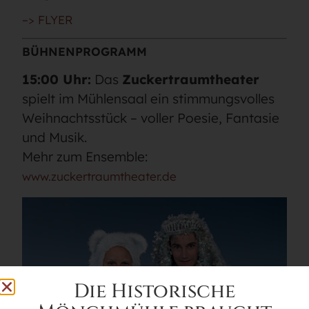
–> FLYER
BÜHNENPROGRAMM
15:00 Uhr:
Das
Zuckertraumtheater
spielt im Mühlensaal ein stimmungsvolles
Weihnachtsstück – voller Poesie, Fantasie
und Musik.
Mehr zum Ensemble:
www.zuckertraumtheater.de
Die Historische