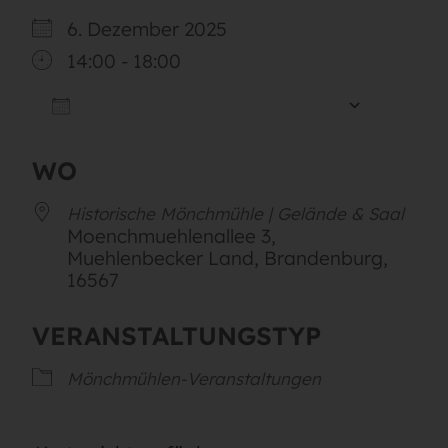
6. Dezember 2025
14:00 - 18:00
ZUM KALENDER HINZUFÜGEN
ICS herunterladen
Google
WO
Historische Mönchmühle | Gelände & Saal
Moenchmuehlenallee 3,
Muehlenbecker Land, Brandenburg,
16567
VERANSTALTUNGSTYP
Mönchmühlen-Veranstaltungen