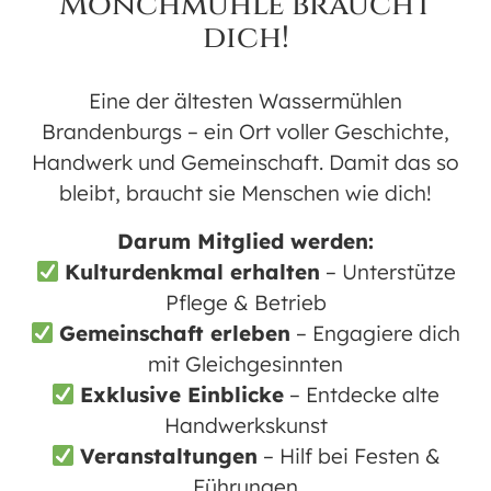
Mönchmühle braucht
dich!
Eine der ältesten Wassermühlen
Brandenburgs – ein Ort voller Geschichte,
Handwerk und Gemeinschaft. Damit das so
KULINARISCHES ANGEBOT
bleibt, braucht sie Menschen wie dich!
Freuen Sie sich auf viele weihnachtliche
Darum Mitglied werden:
Köstlichkeiten:
Kulturdenkmal erhalten
– Unterstütze
Getränke:
Glühwein, Kinderpunsch
Pflege & Betrieb
und Kaffee & Tee
Gemeinschaft erleben
– Engagiere dich
mit Gleichgesinnten
Herzhaftes:
Schmalzstullen,
Exklusive Einblicke
– Entdecke alte
Mühlenbrot, Grünkohl mit Pinkel,
Handwerkskunst
Suppe, Currywurst edel & scharf (mit
Veranstaltungen
– Hilf bei Festen &
Sekt) und Wildschwein am Spieß
Führungen