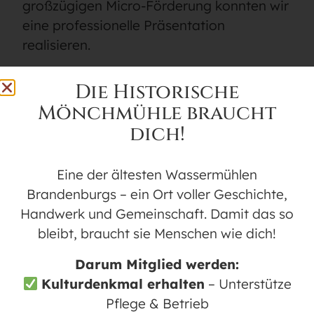
großzügigen Micro-Förderung konnten wir
eine professionelle Präsentation
realisieren.
Wir sind dankbar und erfüllt von Freude
Die Historische
über diese wunderbare Feier und freuen
Mönchmühle braucht
uns darauf, auch in Zukunft die
dich!
Historische Mönchmühle als Teil unserer
schönen Gemeinde zu präsentieren.
Eine der ältesten Wassermühlen
Das Team der Historischen Mönchmühle
Brandenburgs – ein Ort voller Geschichte,
Handwerk und Gemeinschaft. Damit das so
bleibt, braucht sie Menschen wie dich!
Darum Mitglied werden:
Kulturdenkmal erhalten
– Unterstütze
Pflege & Betrieb